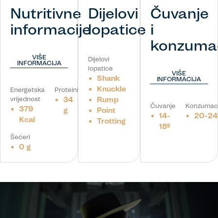
Nutritivne
Dijelovi
Čuvanje
informacije
lopatice
i
konzumac
VIŠE
Dijelovi
INFORMACIJA
lopatice
VIŠE
Shank
INFORMACIJA
Knuckle
Energetska
Proteini
vrijednost
34
Rump
Čuvanje
Konzumaci
379
g
Point
14-
20-24
Kcal
Trotting
18º
Šećeri
0 g