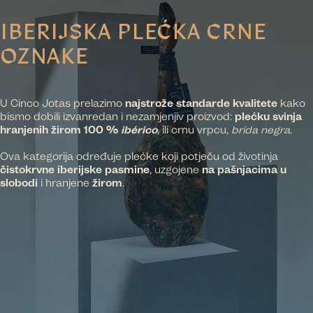
IBERIJSKA
PLEĆKA CRNE
OZNAKE
U Cinco Jotas prelazimo
najstrože standarde kvalitete
kako
bismo dobili izvanredan i nezamjenjiv proizvod:
plećku svinja
hranjenih žirom 100 %
ibérico
,
ili crnu vrpcu,
brida negra
.
Ova kategorija određuje plećke koji potječu od životinja
čistokrvne iberijske pasmine
, uzgojene
na pašnjacima
u
slobodi
i hranjene
žirom
.