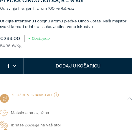
PLEĆKA CINCO JOTAS, 5 – 6 KG
Od svinja hranjenih žirom 100 %
ibérico.
Otkrijte intenzivnu i opojnu aromu plećke Cinco Jotas. Naši majstori
svaki komad odabiru i suše. Jedinstveno iskustvo.
€299.00
Dostupno
54,36 €/Kg
1
DODAJ U KOŠARICU
SLUŽBENO JAMSTVO
Maksimalna svježina
Iz naše
bodege
na vaš stol