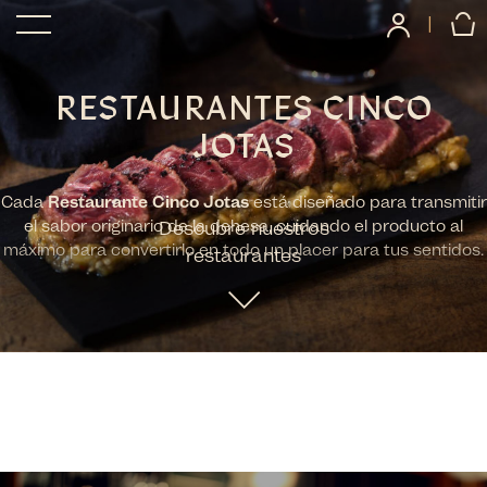
|
RESTAURANTES CINCO
JOTAS
Cada
Restaurante Cinco Jotas
está diseñado para transmitir
el sabor originario de la dehesa, cuidando el producto al
Descubre nuestros
máximo para convertirlo en todo un placer para tus sentidos.
restaurantes