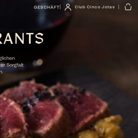
|
|
Club Cinco Jotas
GESCHÄFT
RANTS
glichen
er Sorgfalt
n.