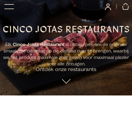
|
CINCO JOTAS RESTAURANTS
Elk
Cinco Jotas Restaurant
is ontworpen om de originele
smaak die ontstaat op de
dehesa
over te brengen, waarbij
we het product maximale zorg geven voor maximaal plezier
voor alle zintuigen.
Ontdek onze restaurants