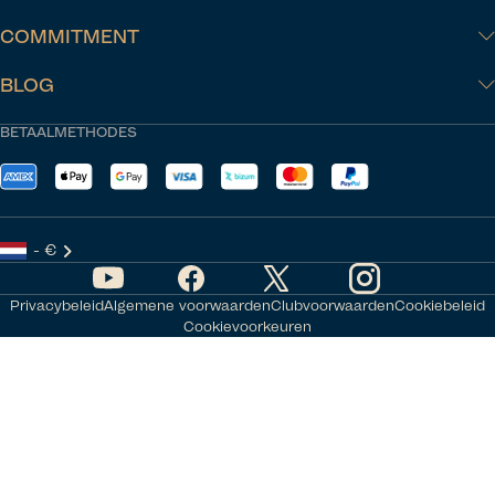
COMMITMENT
BLOG
BETAALMETHODES
- €
Privacybeleid
Algemene voorwaarden
Clubvoorwaarden
Cookiebeleid
Cookievoorkeuren