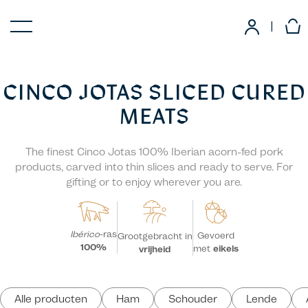
|
CINCO JOTAS SLICED CURED
MEATS
The finest Cinco Jotas 100% Iberian acorn-fed pork
products, carved into thin slices and ready to serve. For
gifting or to enjoy wherever you are.
Ibérico
-ras
Gevoerd
Grootgebracht in
100%
met
eikels
vrijheid
Alle producten
Ham
Schouder
Lende