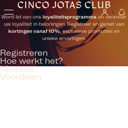
CINCO JOTAS CLUB
|
Word lid van ons
loyaliteitsprogramma
en verander
uw loyaliteit in beloningen. Registreer en geniet van
kortingen vanaf 10%
, exclusieve promoties en
unieke ervaringen.
Registreren
Hoe werkt het?
Niveaus
Voordelen