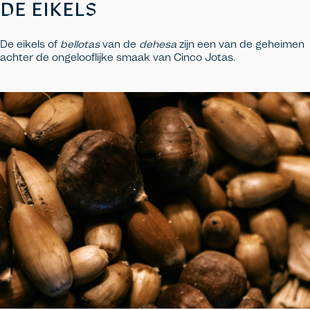
DE EIKELS
De eikels of
bellotas
van de
dehesa
zijn een van de geheimen
achter de ongelooflijke smaak van Cinco Jotas.