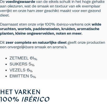
De
voedingswaarde
van de eikels schuilt in het hoge gehalte
aan oliezuren, wat de smaak en textuur van elk exemplaar
verrijkt en onze ham zeer geschikt maakt voor een gezond
dieet.
Daarnaast eten onze vrije 100%
Ibérico
-varkens ook
wilde
vruchten, wortels, paddenstoelen, kruiden, aromatische
planten, kleine ongewervelden, noten en meer.
Dit
zeer complete en natuurlijke
dieet
geeft onze producten
een onvergelijkbare smaak en aroma's.
ZETMEEL
61
%
SUIKERS
5
%
VEZELS
6
%
EIWITTEN
5
%
HET VARKEN
100%
IBÉRICO