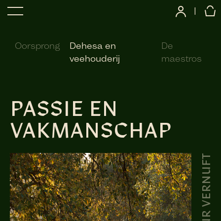
|
Oorsprong
Dehesa en
De
veehouderij
maestros
PASSIE EN
VAKMANSCHAP
PUUR VERNUFT