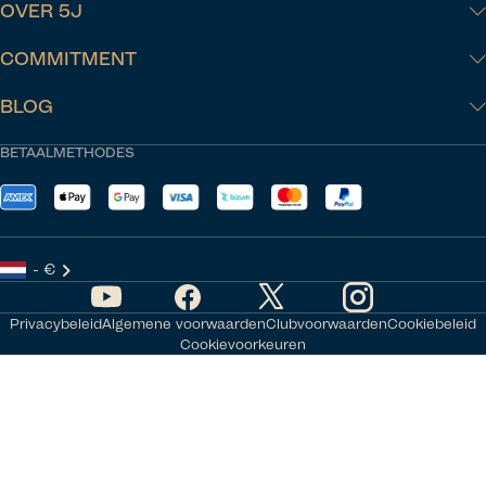
OVER 5J
COMMITMENT
BLOG
BETAALMETHODES
- €
Privacybeleid
Algemene voorwaarden
Clubvoorwaarden
Cookiebeleid
Cookievoorkeuren