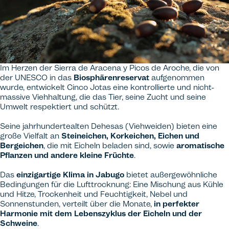
Im Herzen der Sierra de Aracena y Picos de Aroche, die von
der UNESCO in das
Biosphärenreservat
aufgenommen
wurde, entwickelt Cinco Jotas eine kontrollierte und nicht-
massive Viehhaltung, die das Tier, seine Zucht und seine
Umwelt respektiert und schützt.
Seine jahrhundertealten Dehesas (Viehweiden) bieten eine
große Vielfalt an
Steineichen, Korkeichen, Eichen und
Bergeichen
, die mit Eicheln beladen sind, sowie
aromatische
Pflanzen und andere kleine Früchte
.
Das
einzigartige Klima in Jabugo
bietet außergewöhnliche
Bedingungen für die Lufttrocknung: Eine Mischung aus Kühle
und Hitze, Trockenheit und Feuchtigkeit, Nebel und
Sonnenstunden, verteilt über die Monate,
in perfekter
Harmonie mit dem Lebenszyklus der Eicheln und der
Schweine
.