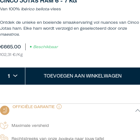
CINCO JOTAS HAM 6 - 7 KG
Van 100%
Ibérico
bellota
-vlees
Ontdek de unieke en boeiende smaakervaring vol nuances van Cinco
Jotas ham. Elke ham wordt verzorgd en geselecteerd door onze
maestros
.
€665.00
Beschikbaar
102,31 €/Kg
1
TOEVOEGEN AAN WINKELWAGEN
OFFICIËLE GARANTIE
Maximale versheid
Rechtstreeks van onze
bodega
naar jouw tafel