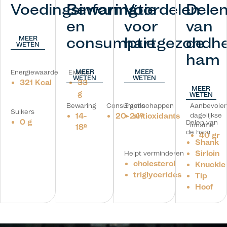
Voedingsinformatie
Bewaring
Voordelen
Dele
en
voor
van
consumptie
hartgezondhe
de
MEER
WETEN
ham
MEER
MEER
Energiewaarde
Eiwitten
WETEN
WETEN
321 Kcal
33
MEER
g
WETEN
Bewaring
Consumptie
Eigenschappen
Aanbevole
Suikers
14-
20-24º
antioxidants
dagelijkse
0 g
Delen van
inname
18º
de ham
40 gr
Shank
Sirloin
Helpt verminderen
cholesterol
Knuckle
triglycerides
Tip
Hoof