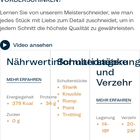
Lernen Sie von unserem Meisterschneider, wie man
jedes Stück mit Liebe zum Detail zuschneidet, um in
jedem Schnitt die höchste Qualität zu gewährleisten.
Video ansehen
Nährwertinformationen
Schulterstücke
Lagerun
und
Verzehr
MEHR ERFAHREN
Schulterstücke
Shank
Knuckle
Energiegehalt
Proteine
MEHR ERFAHREN
Rump
379 Kcal
34 g
Point
Trotting
Zucker
Lagerung
Verzehr
0 g
14-
20-
18º
24º