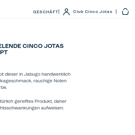
|
|
Club Cinco Jotas
GESCHÄFT
LENDE CINCO JOTAS
EPT
pt dieser in Jabugo handwerklich
prikageschmack, rauchige Noten
rbe.
ürlich gereiftes Produkt, daher
ichtsschwankungen aufweisen.