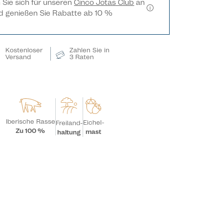
n Sie sich für unseren
Cinco Jotas Club
an
d genießen Sie Rabatte ab 10 %
Kostenloser
Zahlen Sie in
Versand
3 Raten
Iberische Rasse
Eichel-
Freiland-
Zu 100 %
mast
haltung