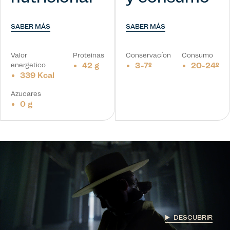
SABER MÁS
SABER MÁS
Valor
Proteinas
Conservacíon
Consumo
energetico
42 g
3-7º
20-24º
339 Kcal
Azucares
0 g
DESCUBRIR