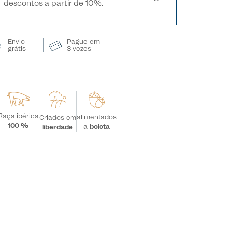
descontos a partir de 10%.
Envio
Pague em
grátis
3 vezes
Raça ibérica
alimentados
Criados em
100 %
a
bolota
liberdade