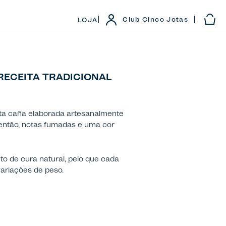
|
|
Club Cinco Jotas
LOJA
RECEITA TRADICIONAL
sta caña elaborada artesanalmente
então, notas fumadas e uma cor
o de cura natural, pelo que cada
variações de peso.