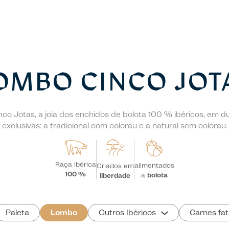
OMBO CINCO JOT
co Jotas, a joia dos enchidos de bolota 100 % ibéricos, em d
exclusivas: a tradicional com colorau e a natural sem colorau.
Raça ibérica
alimentados
Criados em
100 %
a
bolota
liberdade
Paleta
Lombo
Outros Ibéricos
Carnes fat