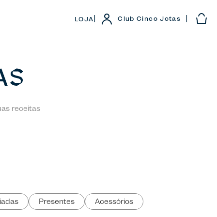
|
|
Club Cinco Jotas
LOJA
AS
uas receitas
iadas
Presentes
Acessórios