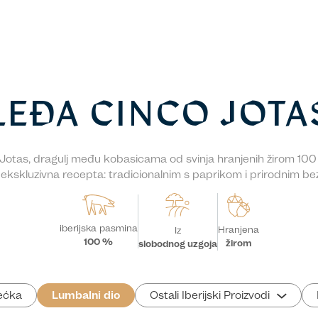
LEĐA CINCO JOTA
Jotas, dragulj među kobasicama od svinja hranjenih žirom 10
ekskluzivna recepta: tradicionalnim s paprikom i prirodnim bez
iberijska pasmina
Hranjena
Iz
100 %
žirom
slobodnog uzgoja
ećka
Lumbalni dio
Ostali Iberijski Proizvodi