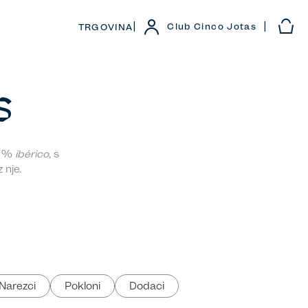
|
|
Club Cinco Jotas
TRGOVINA
S
0 %
ibérico
, s
 nje.
Narezci
Pokloni
Dodaci