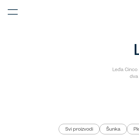
Leđa Cinco 
dva 
Svi proizvodi
Šunka
Pl