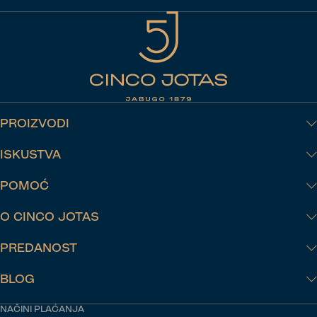
prijedloge najboljih svjetskih chefova posjetite naš profil na
Instagramu, Cinco Jotas.
PROIZVODI
ISKUSTVA
POMOĆ
O CINCO JOTAS
PREDANOST
BLOG
NAČINI PLAĆANJA