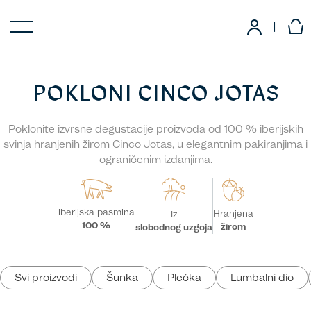
|
POKLONI CINCO JOTAS
Poklonite izvrsne degustacije proizvoda od 100 % iberijskih
svinja hranjenih žirom Cinco Jotas, u elegantnim pakiranjima i
ograničenim izdanjima.
iberijska pasmina
Hranjena
Iz
100 %
žirom
slobodnog uzgoja
Svi proizvodi
Šunka
Plećka
Lumbalni dio