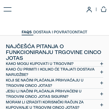
|
FAQS
DOSTAVA I POVRAT
CONTACT
NAJČEŠĆA PITANJA O
FUNKCIONIRANJU TRGOVINE CINCO
JOTAS
KAKO MOGU KUPOVATI U TRGOVINI?
KAKO ĆU PRIMITI I KOLIKO ĆE TRAJATI DOSTAVA
Proces kupnje u trgovini Cinco Jotas vrlo je jednostavan.
NARUDŽBE?
Osmislili smo trgovinu jednostavnu za upotrebu u kojoj samo
KOJI SE NAČINI PLAĆANJA PRIHVAĆAJU U
trebate potražiti proizvod koji želite i dodati ga u svoju
Sve narudžbe isporučuju se unutar 2 do 3 radna dana na
TRGOVINI CINCO JOTAS?
košaricu. Kad napuniš košaricu, moraš joj pristupiti i poslati
kontinentalnoj Španjolskoj. Za međunarodnu dostavu rokove
JESU LI NAČINI PLAĆANJA PRIHVAĆENI U
narudžbu u 3 jednostavna koraka.
isporuke možete provjeriti
U našoj mrežnoj trgovini možete platiti kreditnom ili debitnom
TRGOVINI CINCO JOTAS SIGURNI?
ovdje
karticom te putem usluga Bizum, PayPal, Apple Pay i Google
MORAM LI IZRADITI KORISNIČKI RAČUN ZA
.
Pay.
Apsolutno. Plaćanje bankovnom karticom vrši se putem
KUPOVANJE U TRGOVINI CINCO JOTAS?