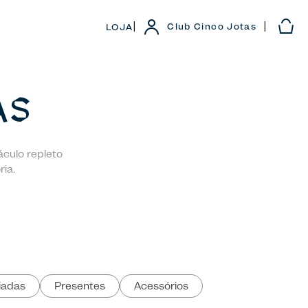
|
|
Club Cinco Jotas
LOJA
AS
áculo repleto
ia.
iadas
Presentes
Acessórios