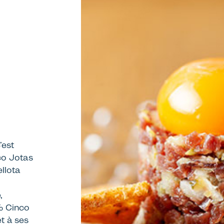
’est
co Jotas
llota
,
% Cinco
et à ses