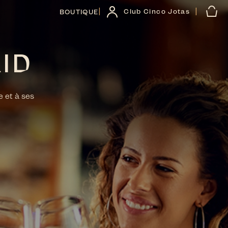
|
|
Club Cinco Jotas
BOUTIQUE
ID
e et à ses