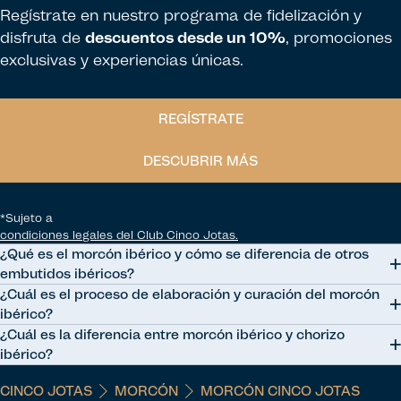
Regístrate en nuestro programa de fidelización y
disfruta de
descuentos desde un 10%
, promociones
exclusivas y experiencias únicas.
REGÍSTRATE
DESCUBRIR MÁS
*Sujeto a
condiciones legales del Club Cinco Jotas.
¿Qué es el morcón ibérico y cómo se diferencia de otros
embutidos ibéricos?
¿Cuál es el proceso de elaboración y curación del morcón
El morcón ibérico es un embutido tradicional español elaborado con
ibérico?
carne de cerdo ibérico, condimentada con sal, pimienta y otras
¿Cuál es la diferencia entre morcón ibérico y chorizo
especias, embutida en tripas naturales y sometida a un proceso de
El morcón ibérico se elabora mediante la preparación de la carne de
ibérico?
curación. Se diferencia de otros embutidos ibéricos, como el
cerdo ibérico con especias, su embutido, atado y posterior curación
salchichón o el chorizo, por su forma más redondeada y su sabor más
en un ambiente controlado, dando como resultado un embutido de
CINCO JOTAS
MORCÓN
MORCÓN CINCO JOTAS
El morcón ibérico se hace con cortes más magros y gruesos de
suave y delicado, debido a una menor proporción de grasa y a una