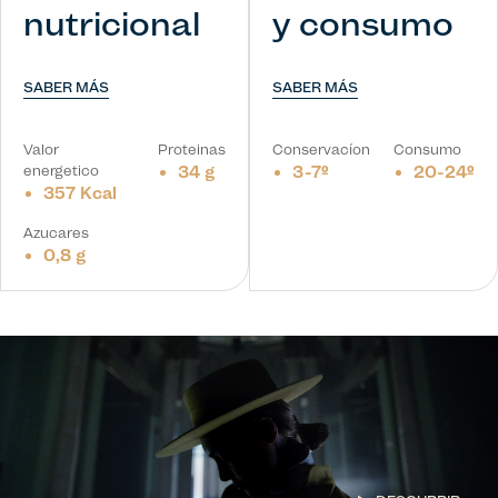
nutricional
y consumo
SABER MÁS
SABER MÁS
Valor
Proteinas
Conservacíon
Consumo
energetico
34 g
3-7º
20-24º
357 Kcal
Azucares
0,8 g