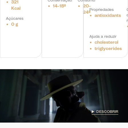
Conservação
Consumo
321
14-18º
20-
Kcal
Propriedades
24º
antioxidants
Açúcares
0 g
Ajuda a reduzir
cholesterol
triglycerides
DESCOBRIR