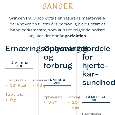
SANSER
Skinken fra Cinco Jotas er naturens mesterværk,
der kræver op til fem års personlig pleje udført af
håndværksmestre, som kun udvælger de bedste
stykker, der opnår
perfektion
.
Ernæringsoplysninger
Opbevaring
Fordele
og
for
forbrug
hjerte-
FÅ MERE AT
VIDE
kar-
sundhe
FÅ MERE AT
Energiindhold
Proteiner
VIDE
321 Kcal
33 g
Sukkerarter
FÅ MERE AT
Opbevaring
Forbrug
0 g
VIDE
3-7º
20-
24º
Egenskaber