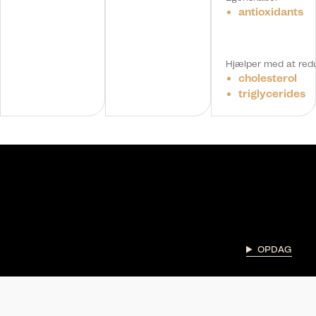
antioxidants
Hjælper med at red
cholesterol
triglycerides
OPDAG