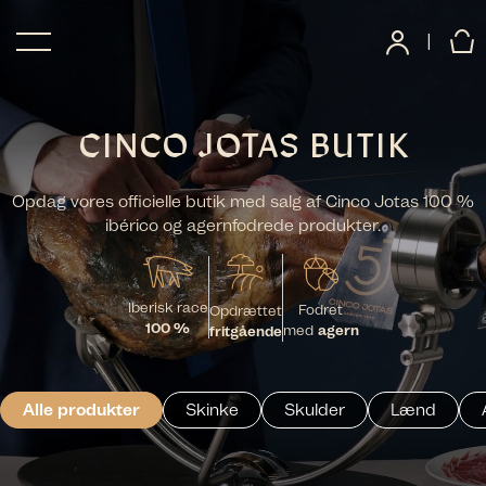
|
CINCO JOTAS BUTIK
Opdag vores officielle butik med salg af Cinco Jotas 100 %
ibérico og agernfodrede produkter.
Iberisk race
Fodret
Opdrættet
100 %
med
agern
fritgående
Alle produkter
Skinke
Skulder
Lænd