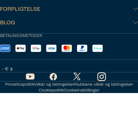
FORPLIGTELSE
BLOG
BETALINGSMETODER
- €
Privatlivspolitik
Vilkår og betingelser
Klubbens vilkår og betingelser
Cookiepolitik
Cookieindstillinger