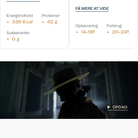
FÅ MERE AT VIDE
Energiindhold
Proteiner
339 Kcal
42 g
Opbevaring
Forbrug
14-18º
20-24º
Sukkerarter
0 g
OPDAG