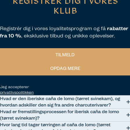
REGISTRER DIG I VORES
KLUB
Registrér dig i vores loyalitetsprogram og få
rabatter
fra 10 %
, eksklusive tilbud og unikke oplevelser.
TILMELD
OPDAG MERE
Jeg accepterer
privatlivspolitikken
Hvad er den iberiske caña de lomo (tørret svinekam), og
hvordan adskiller den sig fra andre charcuterivarer?
Hvad er fremstillingsprocessen for iberisk caña de lomo
Den iberiske caña de lomo er en traditionel charcuterivare, som er
(tørret svinekam)?
fremstillet af muskeldelen af ibérico-grise, mere specifikt tørret
Hvor lang tid tager tørringen af caña de lomo (tørret
svinekam. Den adskiller sig fra andre charcuterivarer på grund af dens
Processen med at fremstille iberisk caña de lomo består i at udvælge