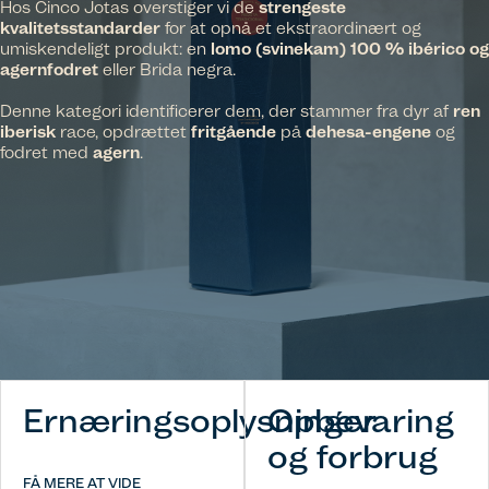
Hos Cinco Jotas overstiger vi de
strengeste
kvalitetsstandarder
for at opnå et ekstraordinært og
umiskendeligt produkt: en
lomo (svinekam) 100 % ibérico og
agernfodret
eller Brida negra.
Denne kategori identificerer dem, der stammer fra dyr af
ren
iberisk
race, opdrættet
fritgående
på
dehesa-engene
og
fodret med
agern
.
Ernæringsoplysninger
Opbevaring
og forbrug
FÅ MERE AT VIDE