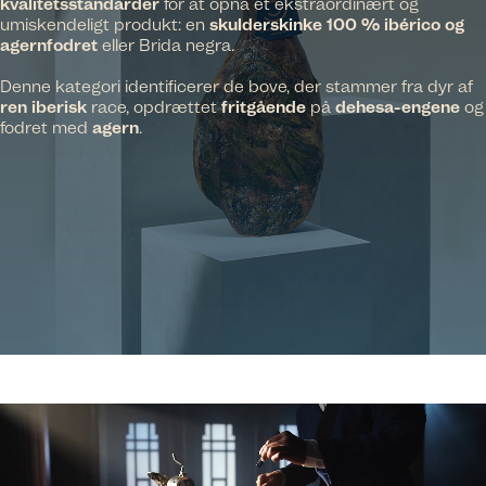
kvalitetsstandarder
for at opnå et ekstraordinært og
umiskendeligt produkt: en
skulderskinke 100 % ibérico og
agernfodret
eller Brida negra.
Denne kategori identificerer de bove, der stammer fra dyr af
ren iberisk
race, opdrættet
fritgående
på
dehesa-engene
og
fodret med
agern
.