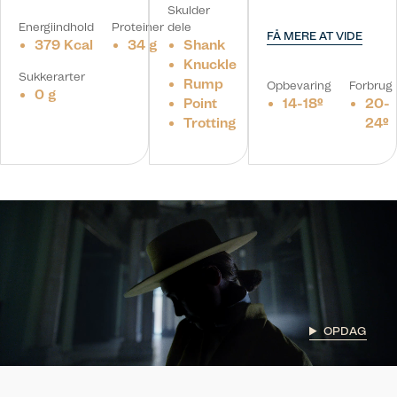
Skulder
Energiindhold
Proteiner
dele
FÅ MERE AT VIDE
379 Kcal
34 g
Shank
Knuckle
Sukkerarter
Rump
Opbevaring
Forbrug
0 g
Point
14-18º
20-
Trotting
24º
OPDAG