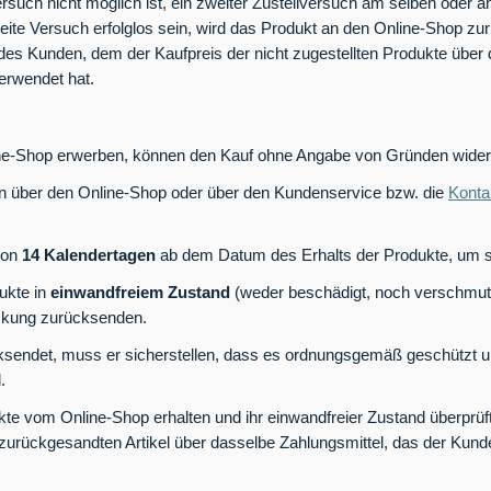
uch nicht möglich ist, ein zweiter Zustellversuch am selben oder a
ite Versuch erfolglos sein, wird das Produkt an den Online-Shop zu
 Kunden, dem der Kaufpreis der nicht zugestellten Produkte über da
verwendet hat.
ne-Shop erwerben, können den Kauf ohne Angabe von Gründen widerr
 über den Online-Shop oder über den Kundenservice bzw. die
Konta
von
14 Kalendertagen
ab dem Datum des Erhalts der Produkte, um se
ukte in
einwandfreiem Zustand
(weder beschädigt, noch verschmut
ackung zurücksenden.
sendet, muss er sicherstellen, dass es ordnungsgemäß geschützt und
.
e vom Online-Shop erhalten und ihr einwandfreier Zustand überprüft
zurückgesandten Artikel über dasselbe Zahlungsmittel, das der Kunde