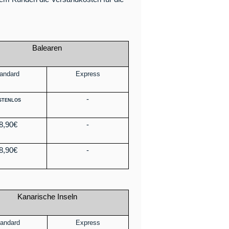
Balearen
andard
Express
-
STENLOS
8,90€
-
8,90€
-
Kanarische Inseln
andard
Express