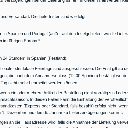
Verzögerungen bei der Lieferung führen. In diesem Fall werden Rekl
t und Versandart. Die Lieferfristen sind wie folgt:
in Spanien und Portugal (außer auf den Inselgebieten, wo die Liefer
n im übrigen Europa.*
n 24 Stunden* in Spanien (Festland).
onale oder lokale Feiertage sind ausgeschlossen. Die Frist gilt ab d
ngen, die nach dem Annahmeschluss (12:00 Spanien) bestätigt werden
 Tag nicht mehr bearbeitet werden können.
 wenn ein oder mehrere Artikel der Bestellung nicht vorrätig sind od
achtssaison. In diesen Fällen kann die Einhaltung der veröffentlichten
sandkosten (Express oder Standard, falls bezahlt) erfolgt nicht, we
 1. Dezember und dem 6. Januar zu Lieferverzögerungen kommt.
gen an die Hausadresse wird, falls die Annahme der Lieferung verwei