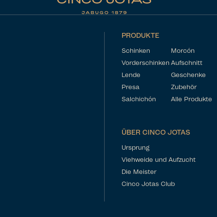
PRODUKTE
Schinken
Morcón
Vorderschinken
Aufschnitt
Lende
Geschenke
Presa
Zubehör
Salchichón
Alle Produkte
ÜBER CINCO JOTAS
Ursprung
Viehweide und Aufzucht
Die Meister
Cinco Jotas Club