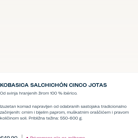
KOBASICA SALCHICHÓN CINCO JOTAS
Od svinja hranjenih žirom 100 % ibérico.
Izuzetan komad napravljen od odabranih sastojaka tradicionalno
začinjenih: crnim i bijelim paprom, muškatnim oraščićem i pravom
količinom soli. Približna težina: 550-600 g.
€49.90
Privremeno nije na zalihama