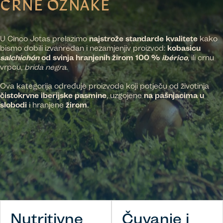
CRNE OZNAKE
U Cinco Jotas prelazimo
najstrože standarde kvalitete
kako
bismo dobili izvanredan i nezamjenjiv proizvod:
kobasicu
salchichón
od svinja hranjenih žirom 100 %
ibérico
,
ili crnu
vrpcu,
brida negra
.
Ova kategorija određuje proizvode koji potječu od životinja
čistokrvne iberijske pasmine
, uzgojene
na pašnjacima
u
slobodi
i hranjene
žirom
.
Nutritivne
Čuvanje i