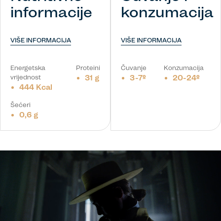
informacije
konzumacija
VIŠE INFORMACIJA
VIŠE INFORMACIJA
Energetska
Proteini
Čuvanje
Konzumacija
vrijednost
31 g
3-7º
20-24º
444 Kcal
Šećeri
0,6 g