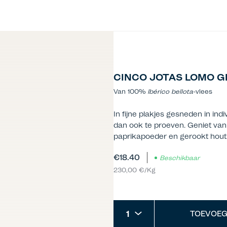
CINCO JOTAS LOMO G
Van 100%
Ibérico
bellota
-vlees
In fijne plakjes gesneden in in
dan ook te proeven. Geniet va
paprikapoeder en gerookt hout
€18.40
Beschikbaar
230,00 €/Kg
1
TOEVOEG