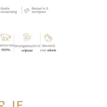
Gratis
Betaal in 3
verzending
termijnen
bérico
-ras
Gevoerd
Grootgebracht in
100%
met
eikels
vrijheid
R JE