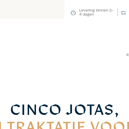
Levering binnen 2–
4 dagen
I
CINCO JOTAS,
 TRAKTATIE VOO